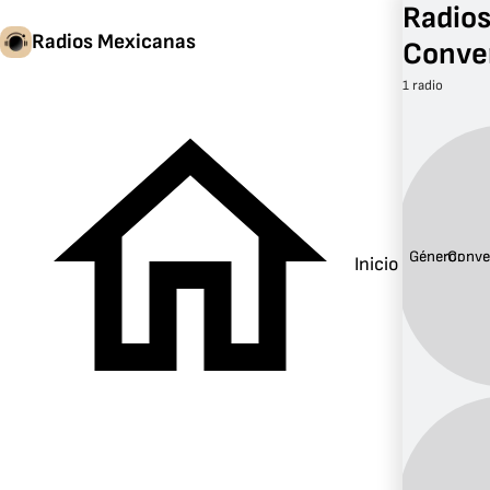
Radios
Radios Mexicanas
Conve
1 radio
Género:
Conve
Inicio