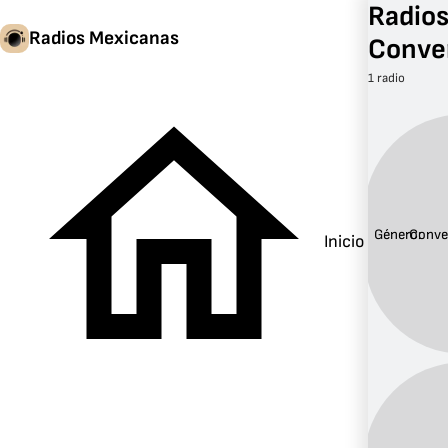
Radios
Radios Mexicanas
Conve
1 radio
Género:
Conve
Inicio