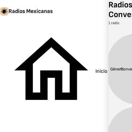
Radios
Radios Mexicanas
Conve
1 radio
Género:
Conve
Inicio