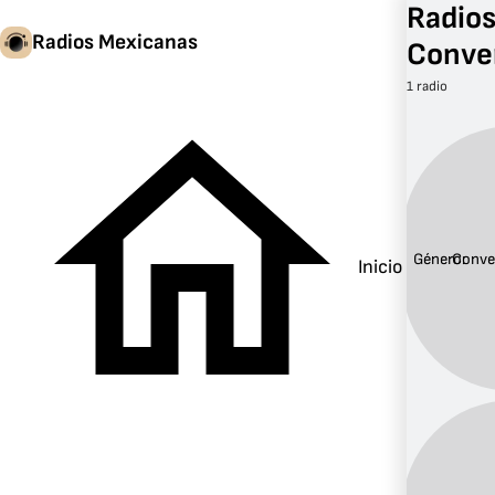
Radio
Radios Mexicanas
Conve
1 radio
Género:
Conve
Inicio