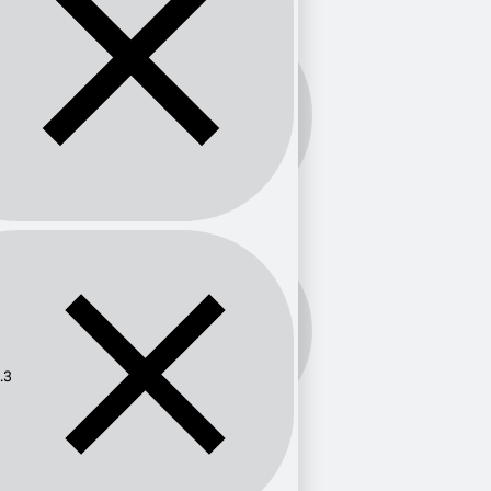
Banda:
FM
Frecuencia:
98.3
.3
Provincia
México