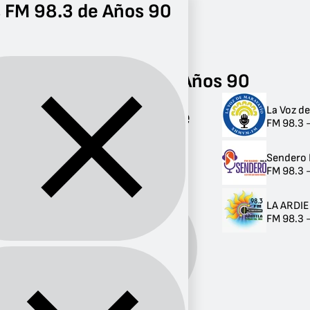
 FM 98.3 de Años 90
Radio
Años 90
FM 98.3
Radios FM 98.3 de Años 90
La Voz d
Radios FM 98.3 de
FM 98.3 
Años 90
Sendero 
3 radios
FM 98.3 -
LA ARDI
FM 98.3 
Años
Género:
90