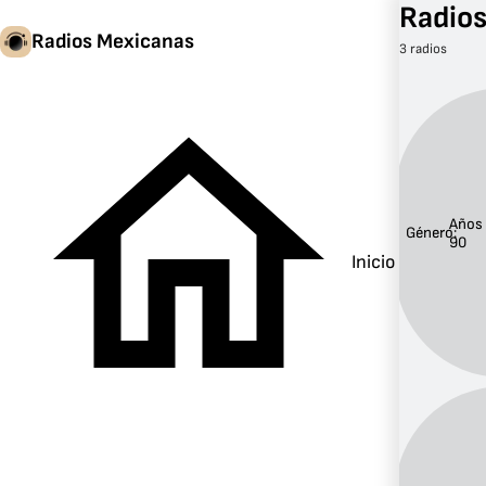
Radios
Radios Mexicanas
3 radios
Años
Género:
90
Inicio