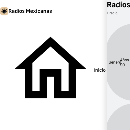
Radios
Radios Mexicanas
1 radio
Años
Género:
90
Inicio