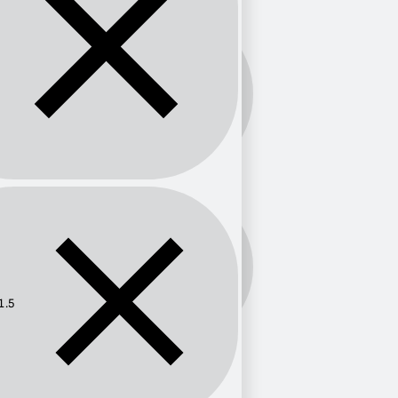
Banda:
FM
Frecuencia:
101.5
1.5
Provincia
Jalisco