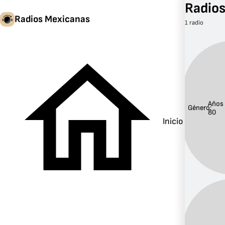
Radios
Radios Mexicanas
1 radio
Años
Género:
80
Inicio