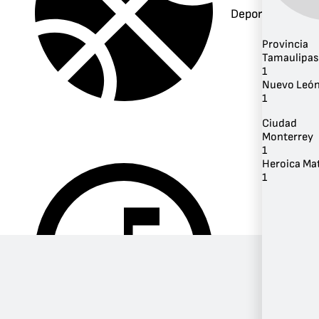
Deportes
Provincia
Tamaulipas
1
Nuevo Leó
1
Ciudad
Monterrey
1
Heroica Ma
1
Música