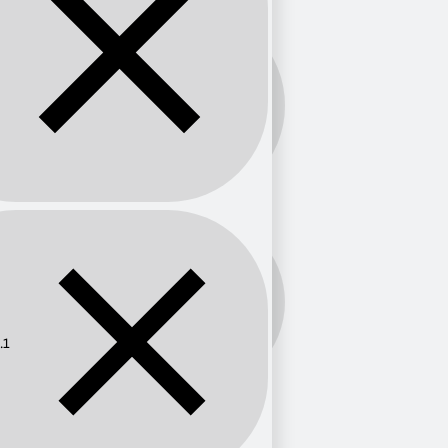
Banda:
FM
Frecuencia:
88.1
.1