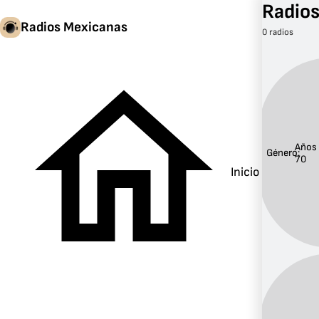
Radios
Radios Mexicanas
0 radios
Años
Género:
70
Inicio