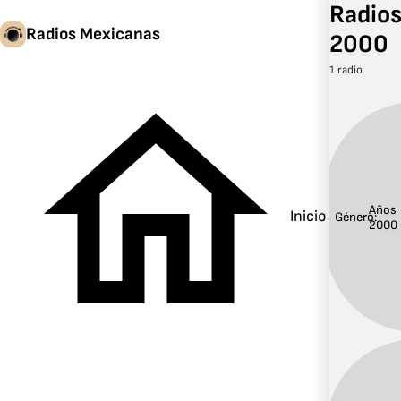
Radios
Radios Mexicanas
2000
1 radio
Años
Inicio
Género:
2000