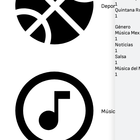
1
Deportes
Quintana R
1
Género
Música Mex
1
Noticias
1
Salsa
1
Música del
1
Música