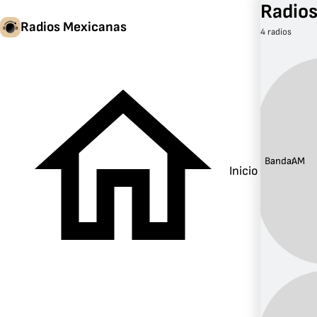
Radio
Radios Mexicanas
4 radios
Banda:
AM
Inicio