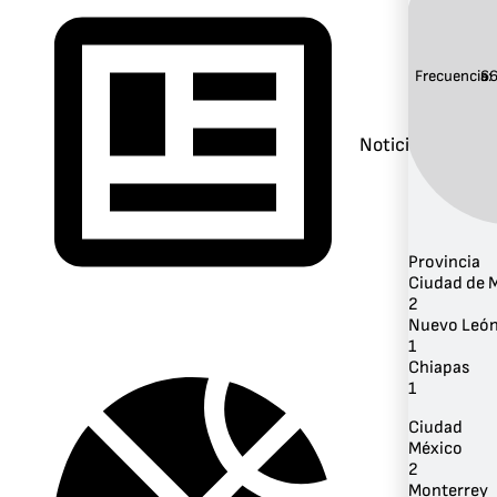
Frecuencia:
6
Noticias
Provincia
Ciudad de 
2
Nuevo Leó
1
Chiapas
1
Ciudad
México
2
Monterrey