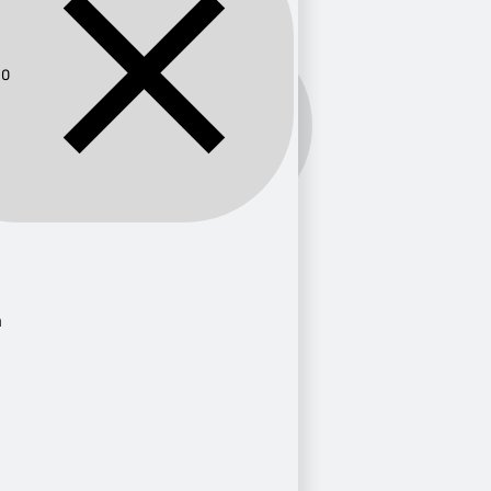
30
Frecuencia:
630
Provincia
Sinaloa
1
n
Nuevo León
1
Ciudad
Mazatlán
1
Monterrey
1