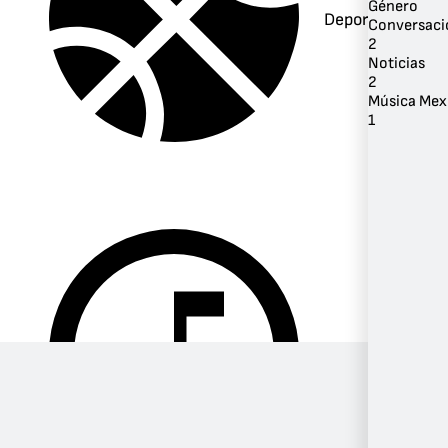
Género
Deportes
Conversaci
2
Noticias
2
Música Mex
1
Música