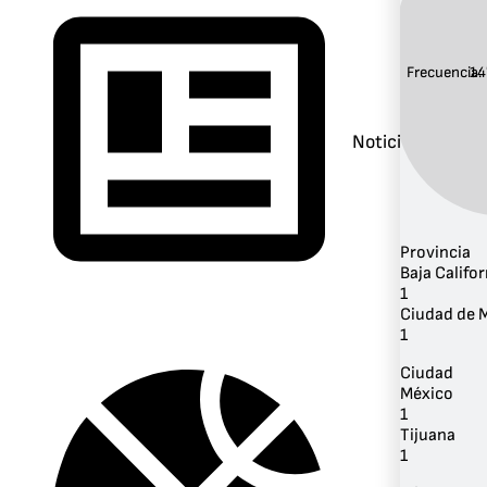
Frecuencia:
14
Noticias
Provincia
Baja Califor
1
Ciudad de 
1
Ciudad
México
1
Tijuana
1