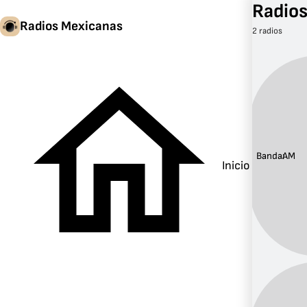
Radio
Radios Mexicanas
2 radios
Banda:
AM
Inicio