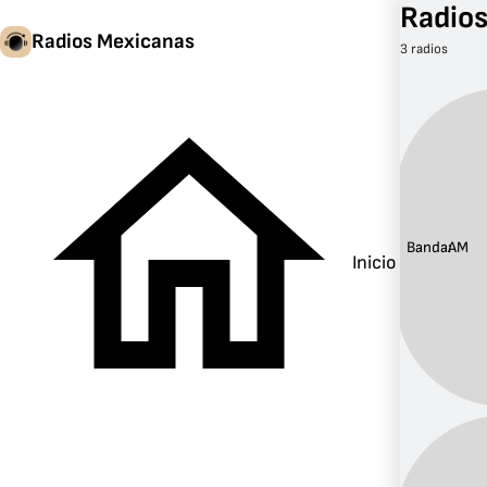
Radio
Radios Mexicanas
3 radios
Banda:
AM
Inicio