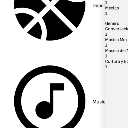
1
Deportes
México
1
Género
Conversaci
1
Música Mex
1
Música del
1
Cultura y 
1
Música