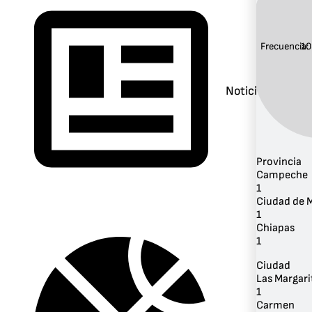
Frecuencia:
10
Noticias
Provincia
Campeche
1
Ciudad de 
1
Chiapas
1
Ciudad
Las Margari
1
Carmen